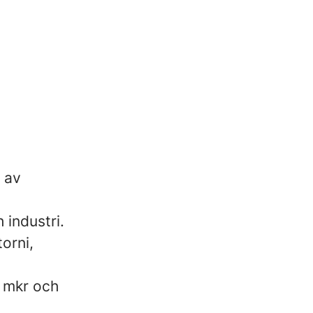
e av
 industri.
orni,
 mkr och