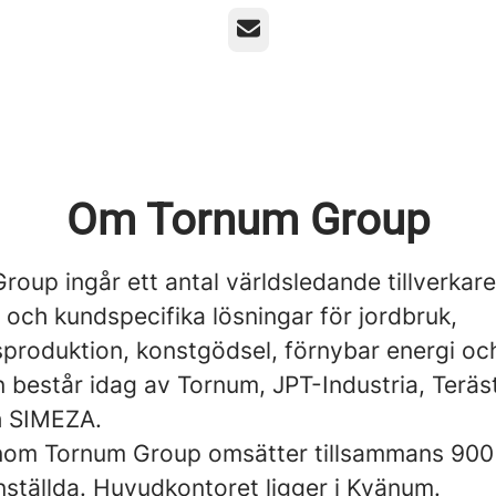
E-post
Om Tornum Group
roup ingår ett antal världsledande tillverkar
 och kundspecifika lösningar för jordbruk,
produktion, konstgödsel, förnybar energi och
 består idag av Tornum, JPT-Industria, Teräst
h SIMEZA.
nom Tornum Group omsätter tillsammans 900
nställda. Huvudkontoret ligger i Kvänum.