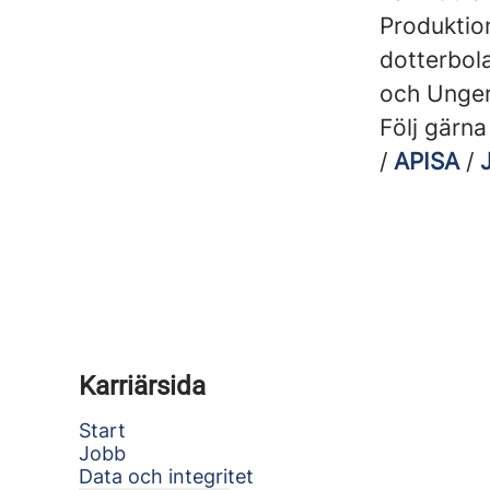
Produktion
dotterbola
och Unger
Följ gärn
/
APISA
/
Karriärsida
Start
Jobb
Data och integritet