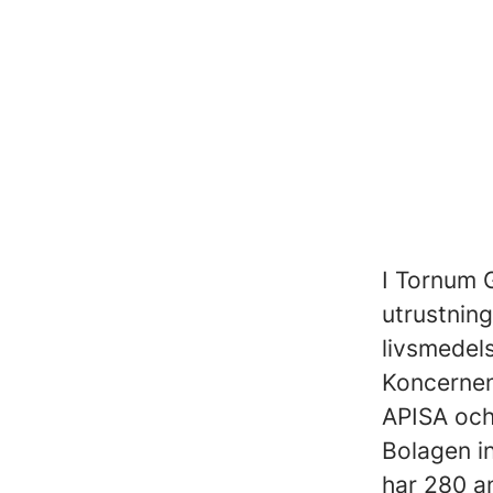
I Tornum G
utrustning
livsmedels
Koncernen
APISA oc
Bolagen i
har 280 a